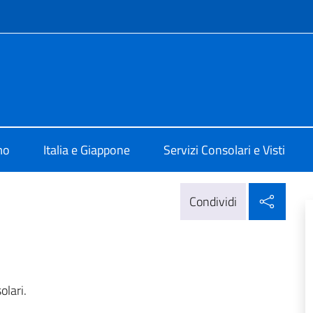
e menù
'Italia a Osaka
mo
Italia e Giappone
Servizi Consolari e Visti
Condi
Condividi
olari.