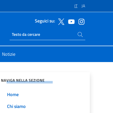
IT
JA
Seguici su:
Cerca nel sito
Ricerca sito live
Notizie
vidi sui Social Network
NAVIGA NELLA SEZIONE
Home
Chi siamo