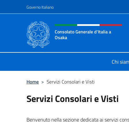
Salta al contenuto
Governo Italiano
Intestazione sito, social 
Consolato Generale d'Italia a
Osaka
Sito Ufficiale Consolato Generale d
Chi sia
Home
>
Servizi Consolari e Visti
Servizi Consolari e Visti
Benvenuto nella sezione dedicata ai servizi cons