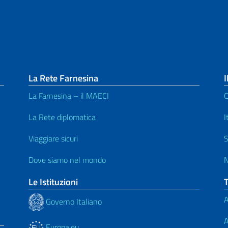
La Rete Farnesina
I
La Farnesina – il MAECI
C
La Rete diplomatica
I
Viaggiare sicuri
S
Dove siamo nel mondo
N
Le Istituzioni
A
Governo Italiano
A
Europa.eu