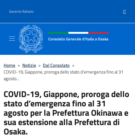
Salta al contenuto
IT
Governo Italiano
Intestazione sito, social e menù
Consolato Generale d'Italia a Osaka
Sito Ufficiale Consolato Generale d'Italia a
Home
>
Notizie
>
Dal Consolato
>
COVID-19, Giappone, proroga dello stato d’emergenza fino al 31
agosto...
COVID-19, Giappone, proroga dello
stato d’emergenza fino al 31
agosto per la Prefettura Okinawa e
sua estensione alla Prefettura di
Osaka.