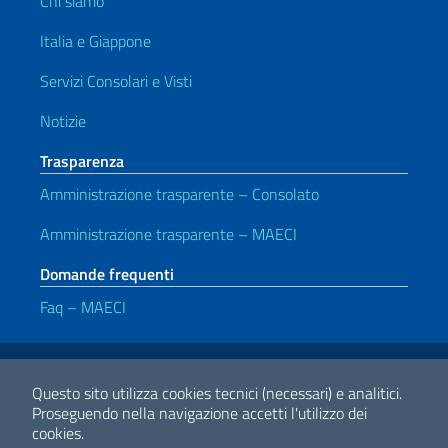
Chi siamo
Italia e Giappone
Servizi Consolari e Visti
Notizie
Trasparenza
Amministrazione trasparente – Consolato
Amministrazione trasparente – MAECI
Domande frequenti
Faq – MAECI
Link Utili
Note legali
Privacy e cookie policy
Dichiarazione di accessibilità
Questo sito utilizza cookies tecnici (necessari) e analitici.
Proseguendo nella navigazione accetti l'utilizzo dei
cookies.