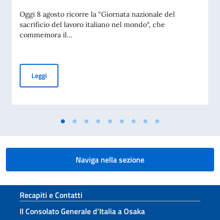
Oggi 8 agosto ricorre la “Giornata nazionale del
sacrificio del lavoro italiano nel mondo“, che
commemora il...
MESSAGGIO DEL VICE PRESIDENTE DEL CONSIGLIO DEI MI
Leggi
Naviga nella sezione
Sezione footer
Recapiti e Contatti
Il Consolato Generale d’Italia a Osaka