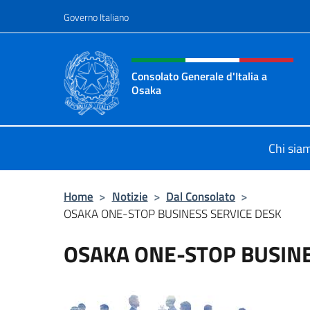
Salta al contenuto
Governo Italiano
Intestazione sito, social 
Consolato Generale d'Italia a
Osaka
Sito Ufficiale Consolato Generale d
Chi sia
Home
>
Notizie
>
Dal Consolato
>
OSAKA ONE-STOP BUSINESS SERVICE DESK
OSAKA ONE-STOP BUSINE