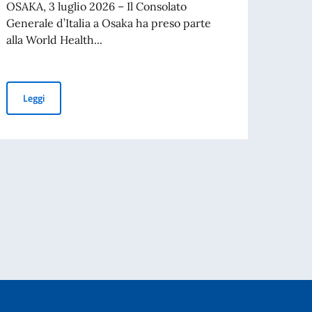
OSAKA, 3 luglio 2026 – Il Consolato
OSAKA
Generale d’Italia a Osaka ha preso parte
Osaka 
alla World Health...
Leg
L'Italia protagonista alla World Health Expo Osaka 2026
Leggi
consegna dell’Ansaldo S.V.A. 9
INTERNAZIONALE, ON. ANTONIO TAJANI, IN OCCASIONE DEL 70° ANNIVE