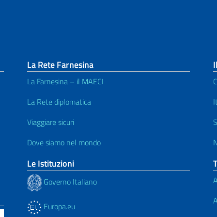
La Rete Farnesina
I
La Farnesina – il MAECI
C
La Rete diplomatica
I
Viaggiare sicuri
S
Dove siamo nel mondo
N
Le Istituzioni
A
Governo Italiano
A
Europa.eu