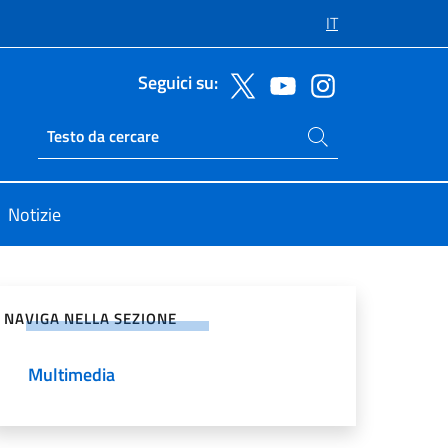
IT
Seguici su:
Cerca nel sito
Ricerca sito live
Notizie
vidi sui Social Network
NAVIGA NELLA SEZIONE
Multimedia