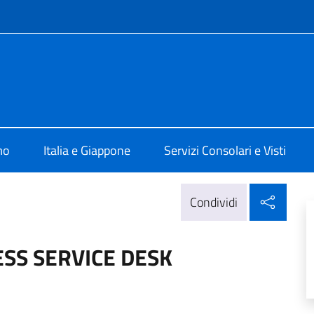
e menù
'Italia a Osaka
mo
Italia e Giappone
Servizi Consolari e Visti
Condi
Condividi
SS SERVICE DESK