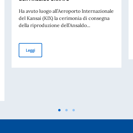
Ha avuto luogo all’Aeroporto Internazionale
del Kansai (KIX) la cerimonia di consegna
della riproduzione dell’Ansaldo...
All’aeroporto internazionale del Kansai la cerimonia di 
Leggi
GLIO DEI MINISTRI E MINISTRO DEGLI AFFARI ESTERI E COOPERAZIONE 