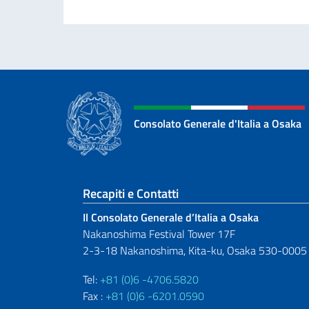
Consolato Generale d'Italia a Osaka
Sezione footer
Recapiti e Contatti
Il Consolato Generale d’Italia a Osaka
Nakanoshima Festival Tower 17F
2-3-18 Nakanoshima, Kita-ku, Osaka 530-0005
Tel:
+81 (0)6 -4706.5820
Fax :
+81 (0)6 -6201.0590