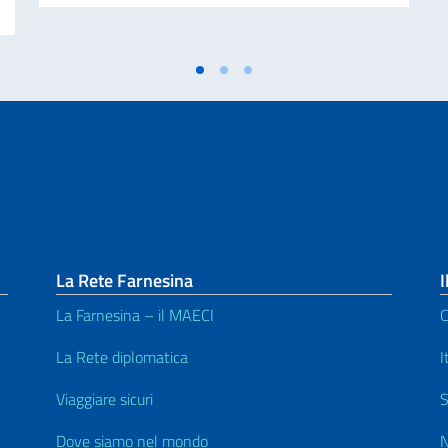
La Rete Farnesina
I
La Farnesina – il MAECI
C
La Rete diplomatica
I
Viaggiare sicuri
S
Dove siamo nel mondo
N