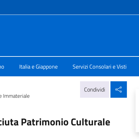
e menù
'Italia a Osaka
mo
Italia e Giappone
Servizi Consolari e Visti
Condi
Condividi
le Immateriale
ciuta Patrimonio Culturale