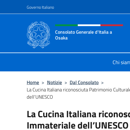
Salta al contenuto
Governo Italiano
Intestazione sito, social 
Consolato Generale d'Italia a
Osaka
Sito Ufficiale Consolato Generale d
Chi sia
Home
>
Notizie
>
Dal Consolato
>
La Cucina Italiana riconosciuta Patrimonio Cultura
dell’UNESCO
La Cucina Italiana riconos
Immateriale dell’UNESCO