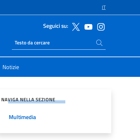
IT
Seguici su:
Cerca nel sito
Ricerca sito live
Notizie
vidi sui Social Network
NAVIGA NELLA SEZIONE
Multimedia