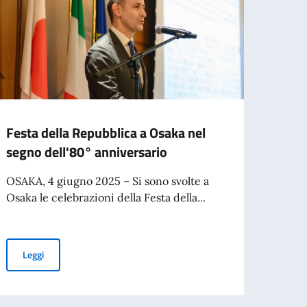
Festa della Repubblica a Osaka nel
CONF
segno dell'80° anniversario
NEL
OSAKA, 4 giugno 2025 – Si sono svolte a
Hai un
Osaka le celebrazioni della Festa della...
Confe
(12-13.
Festa della Repubblica a Osaka nel segno dell'80° anniversario
Leggi
6
Leg