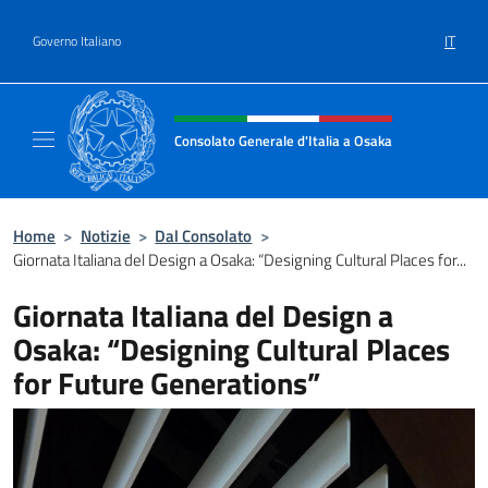
Salta al contenuto
IT
Governo Italiano
Intestazione sito, social e menù
Consolato Generale d'Italia a Osaka
Sito Ufficiale Consolato Generale d'Italia a
Home
>
Notizie
>
Dal Consolato
>
Giornata Italiana del Design a Osaka: “Designing Cultural Places for...
Giornata Italiana del Design a
Osaka: “Designing Cultural Places
for Future Generations”