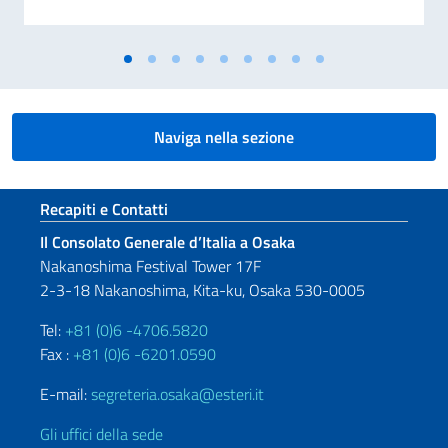
Naviga nella sezione
Sezione footer
Recapiti e Contatti
Il Consolato Generale d’Italia a Osaka
Nakanoshima Festival Tower 17F
2-3-18 Nakanoshima, Kita-ku, Osaka 530-0005
Tel:
+81 (0)6 -4706.5820
Fax :
+81 (0)6 -6201.0590
E-mail:
segreteria.osaka@esteri.it
Gli uffici della sede