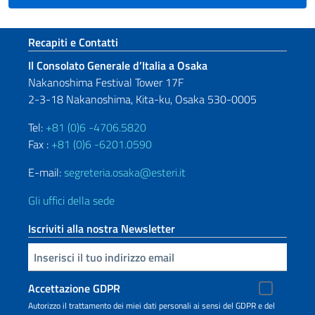
Sezione footer
Recapiti e Contatti
Il Consolato Generale d’Italia a Osaka
Nakanoshima Festival Tower 17F
2-3-18 Nakanoshima, Kita-ku, Osaka 530-0005
Tel:
+81 (0)6 -4706.5820
Fax :
+81 (0)6 -6201.0590
E-mail:
segreteria.osaka@esteri.it
Gli uffici della sede
Iscriviti alla nostra Newsletter
Inserisci la tua email
Accettazione GDPR
Autorizzo il trattamento dei miei dati personali ai sensi del GDPR e del