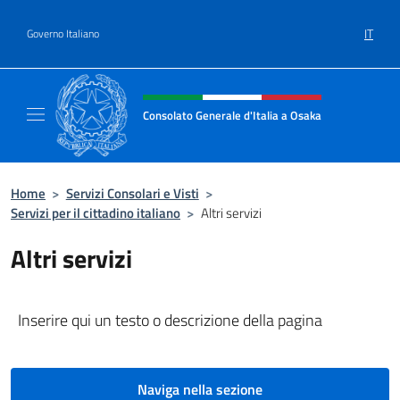
Salta al contenuto
IT
Governo Italiano
Intestazione sito, social e menù
Consolato Generale d'Italia a Osaka
Sito Ufficiale Consolato Generale d'Italia a
Home
>
Servizi Consolari e Visti
>
Servizi per il cittadino italiano
>
Altri servizi
Altri servizi
Inserire qui un testo o descrizione della pagina
Naviga nella sezione