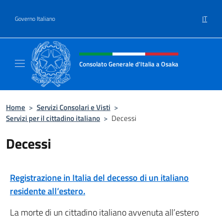
Salta al contenuto
IT
Governo Italiano
Intestazione sito, social e menù
Consolato Generale d'Italia a Osaka
Sito Ufficiale Consolato Generale d'Italia a
Home
>
Servizi Consolari e Visti
>
Servizi per il cittadino italiano
>
Decessi
Decessi
Registrazione in Italia del decesso di un italiano
residente all’estero.
La morte di un cittadino italiano avvenuta all’estero