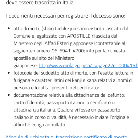
deve essere trascritta in Italia.
I documenti necessari per registrare il decesso sono:
atto di morte (shibo todoke juri shomeisho), rilasciato dal
Comune e legalizzato con APOSTILLE rilasciata dal
Ministero degli Affari Esteri giapponese (contattabile al
seguente numero: 06-6941-4700; info per la richiesta
apostille sul sito del Ministero
giapponese:
http://www.mofa.go.jp/ca/cs/page22e_000416.
fotocopia del suddetto atto di morte, con l’esatta lettura in
furigana e caratteri latini dei kanji e kana relativi ai nomi di
persona e localita’ presenti nel certificato;
documentazione relativa alla cittadinanza del defunto:
carta d’identità, passaporto italiano o certificato di
cittadinanza italiana. Qualora vi fosse un passaporto
italiano in corso di validità, è necessario inviare l’originale
affinché venga annullato
Modulo di richiesta di trascrizione certificato di morte